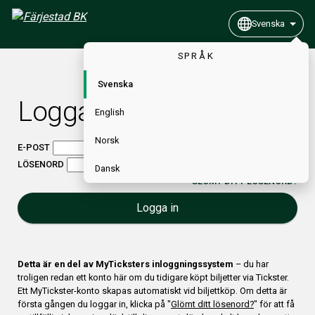
Svenska
SPRÅK
Svenska
Logga in
English
Norsk
E-POST
LÖSENORD
Dansk
GLÖMT DITT LÖSENORD?
Logga in
Detta är en del av MyTicksters inloggningssystem
– du har
troligen redan ett konto här om du tidigare köpt biljetter via Tickster.
Ett MyTickster-konto skapas automatiskt vid biljettköp. Om detta är
första gången du loggar in, klicka på "
Glömt ditt lösenord?
" för att få